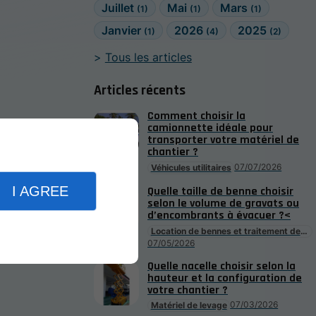
Juillet
Mai
Mars
(1)
(1)
(1)
Janvier
2026
2025
(1)
(4)
(2)
Tous les articles
Articles récents
Comment choisir la
camionnette idéale pour
transporter votre matériel de
chantier ?
07/07/2026
Véhicules utilitaires
I AGREE
Quelle taille de benne choisir
selon le volume de gravats ou
d’encombrants à évacuer ?<
Location de bennes et traitement de déchet
07/05/2026
Quelle nacelle choisir selon la
hauteur et la configuration de
votre chantier ?
07/03/2026
Matériel de levage