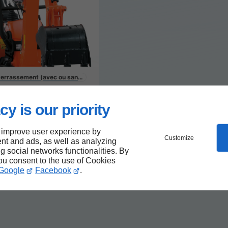
 terrassement (avec ou sans opérateur)
s de mini-pelles louer
ravaux d’excavation
cy is our priority
ature du sol ?
 improve user experience by
Customize
nt and ads, as well as analyzing
ng social networks functionalities. By
you consent to the use of Cookies
Google
Facebook
.