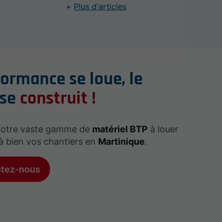
Plus d'articles
formance se loue, le
 se
construit !
notre vaste gamme de
matériel BTP
à louer
à bien vos chantiers en
Martinique
.
ctez-nous