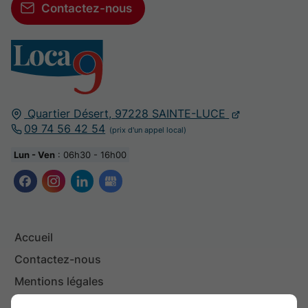
Contactez-nous
Quartier Désert,
97228
SAINTE-LUCE
09 74 56 42 54
Lun - Ven
: 06h30 - 16h00
Accueil
Contactez-nous
Mentions légales
Plan du site